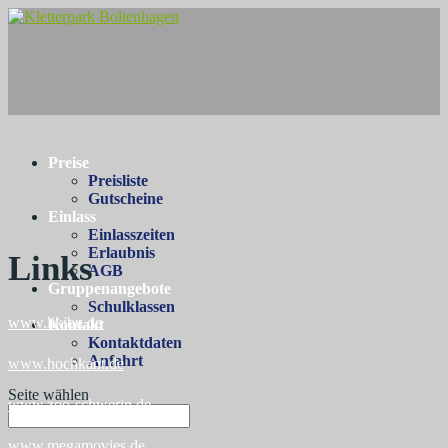
Preise
Preisliste
Gutscheine
Einlass
Einlasszeiten
Erlaubnis
Links
AGB
Gruppenangebote
Schulklassen
www.likibu.de
Kontakt
Kontaktdaten
Anfahrt
www.hochkant.de
Seite wählen
www.zoo-schwerin.de
www.megamovies.de